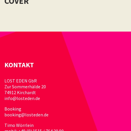
COVER
KONTAKT
LOST EDEN GbR
Zur Sommerhälde 20
74912 Kirchardt
info@losteden.de
Booking
booking@losteden.de
Timo Wörrlein
mobil: +49 (0) 1515 / 764 30 90