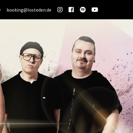
0
booking@losteden.de