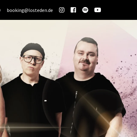
0
booking@losteden.de